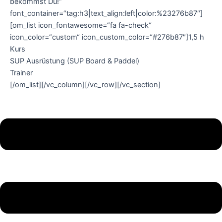
bekommst Du!“
font_container=“tag:h3|text_align:left|color:%23276b87″]
[om_list icon_fontawesome=“fa fa-check“
icon_color=“custom“ icon_custom_color=“#276b87″]1,5 h
Kurs
SUP Ausrüstung (SUP Board & Paddel)
Trainer
[/om_list][/vc_column][/vc_row][/vc_section]