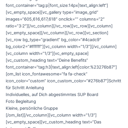
font_container=“tag:p|font_size:14px|text_align:left“]
[vc_empty_space][vc_gallery type=“image_grid“
images=“605,616,617,618″ onclick=““ columns=“2″
ratio=“3:2″][/vc_column][/vc_row][vc_row][vc_column]
[vc_empty_space][/vc_column][/vc_row][vc_section]
[vc_row bg_type=“gradient“ bg_color=“#4cadc9″
bg_color2=“#ffffff“][vc_column width=“1/3″][/vc_column]
[vc_column width=“1/3″][vc_empty_space]
[vc_custom_heading text=“Deine Benefits“
font_container=“tag:h3|text_align:left|color:%23276b87″]
[om_list icon_fontawesome=“fa fa-check“
icon_color=“custom“ icon_custom_color=“#276b87″]Schritt
für Schritt Anleitung
Individuelles, auf Dich abgestimmtes SUP Board
Foto Begleitung
Kleine, persönliche Gruppe
[/om_list][/vc_column][vc_column width=“1/3″]
[vc_empty_space][vc_custom_heading text=“Das